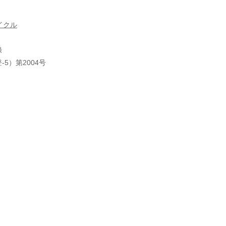
サイクル
録
5）第2004号