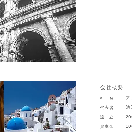
会社概要
ア
社 名
池
代表者
20
設 立
1
資本金