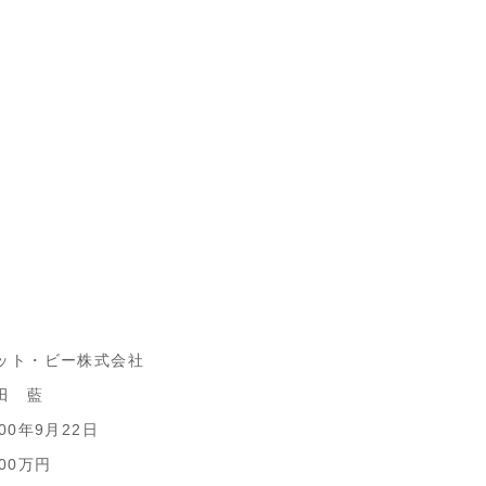
ット・ビー株式会社
田 藍
00​年9月22日
000万円