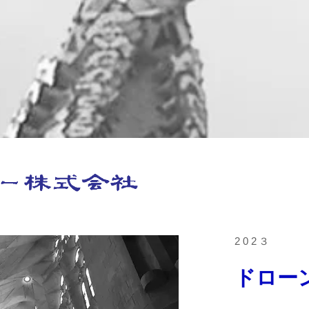
202３
ドロー