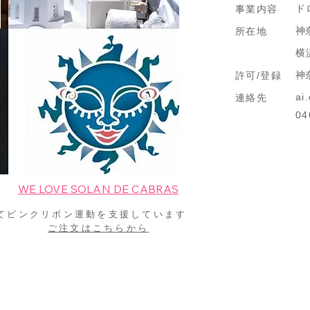
ド
事業内容
​
所在地
横
神
許可/登録
ai
連絡先
04
WE LOVE SOLAN DE CABRAS
てピンクリボン運動を支援しています
ご注文はこちらから