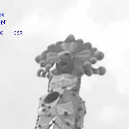
N
ON
00
CSR